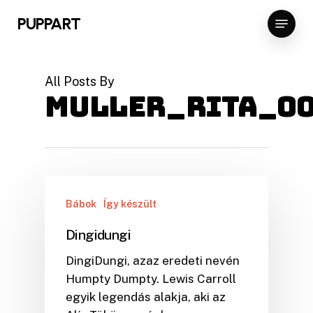
Skip
Menu
PUPPART
to
main
content
All Posts By
Muller_Rita_0
Bábok
Így készült
Dingidungi
DingiDungi, azaz eredeti nevén
Humpty Dumpty. Lewis Carroll
egyik legendás alakja, aki az